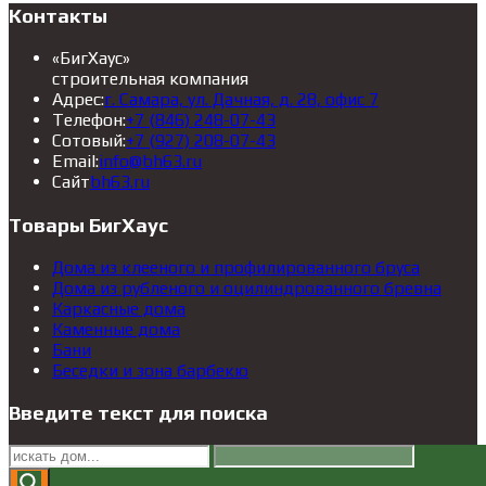
Контакты
«БигХаус»
строительная компания
Откроется
Адрес:
г. Самара, ул. Дачная, д. 28, офис 7
Откроется
в
Телефон:
+7 (846) 248-07-43
в
Откроется
новой
Сотовый:
+7 (927) 208-07-43
Откроется
вашем
в
вкладке
Email:
info@bh63.ru
Откроется
в
приложении
вашем
Сайт
bh63.ru
в
вашем
приложении
новой
приложении
Товары БигХаус
вкладке
Дома из клееного и профилированного бруса
Дома из рубленого и оцилиндрованного бревна
Каркасные дома
Каменные дома
Бани
Беседки и зона барбекю
Введите текст для поиска