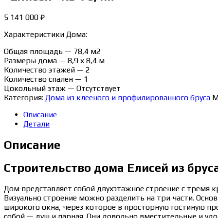
5 141 000
₽
Характеристики Дома:
Общая площадь — 78,4 м2
Размеры дома — 8,9 х 8,4 м
Количество этажей — 2
Количество спален — 1
Цокольный этаж — Отсутствует
Категория:
Дома из клееного и профилированного бруса
М
Описание
Детали
Описание
Строительство дома Елисей из брус
Дом представляет собой двухэтажное строение с тремя 
Визуально строение можно разделить на три части. Основ
широкого окна, через которое в просторную гостиную пр
собой — душ и парная. Они довольно вместительные и уд