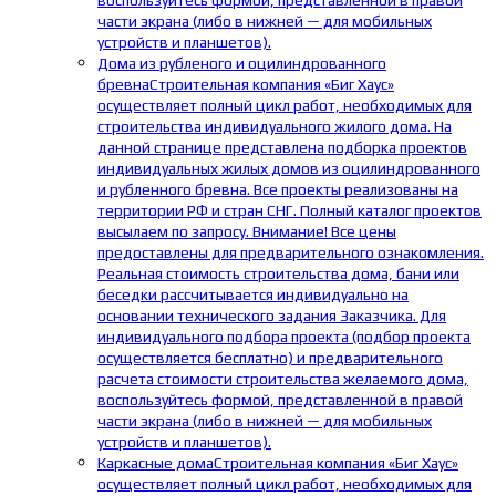
воспользуйтесь формой, представленной в правой
части экрана (либо в нижней — для мобильных
устройств и планшетов).
Дома из рубленого и оцилиндрованного
бревна
Строительная компания «Биг Хаус»
осуществляет полный цикл работ, необходимых для
строительства индивидуального жилого дома. На
данной странице представлена подборка проектов
индивидуальных жилых домов из оцилиндрованного
и рубленного бревна. Все проекты реализованы на
территории РФ и стран СНГ. Полный каталог проектов
высылаем по запросу. Внимание! Все цены
предоставлены для предварительного ознакомления.
Реальная стоимость строительства дома, бани или
беседки рассчитывается индивидуально на
основании технического задания Заказчика. Для
индивидуального подбора проекта (подбор проекта
осуществляется бесплатно) и предварительного
расчета стоимости строительства желаемого дома,
воспользуйтесь формой, представленной в правой
части экрана (либо в нижней — для мобильных
устройств и планшетов).
Каркасные дома
Строительная компания «Биг Хаус»
осуществляет полный цикл работ, необходимых для