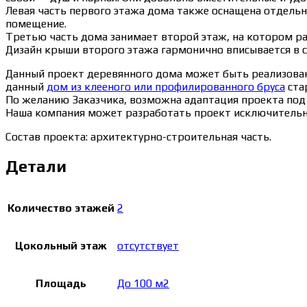
Левая часть первого этажа дома также оснащена отдельн
помещение.
Третью часть дома занимает второй этаж, на котором ра
Дизайн крыши второго этажа гармонично вписывается в с
Данный проект деревянного дома может быть реализован в 
данный
дом из клееного или профилированного бруса
стар
По желанию Заказчика, возможна адаптация проекта под 
Наша компания может разработать проект исключительно
Состав проекта: архитектурно-строительная часть.
Детали
Количество этажей
2
Цокольный этаж
отсутствует
Площадь
До 100 м2