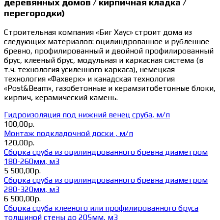
деревянных домов / кирпичная кладка /
перегородки)
Строительная компания «Биг Хаус» строит дома из
следующих материалов: оцилиндрованное и рубленное
бревно, профилированный и двойной профилированный
брус, клееный брус, модульная и каркасная система (в
т.ч. технология усиленного каркаса), немецкая
технология «Фахверк» и канадская технология
«Post&Beam», газобетонные и керамзитобетонные блоки,
кирпич, керамический камень.
Гидроизоляция под нижний венец сруба, м/п
100,00р.
Монтаж подкладочной доски , м/п
120,00р.
Сборка сруба из оцилиндрованного бревна диаметром
180-260мм, м3
5 500,00р.
Сборка сруба из оцилиндрованного бревна диаметром
280-320мм, м3
6 500,00р.
Сборка сруба клееного или профилированного бруса
толщиной стены до 205мм, м3