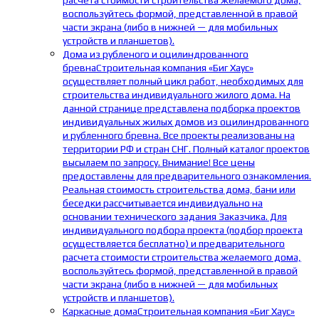
расчета стоимости строительства желаемого дома,
воспользуйтесь формой, представленной в правой
части экрана (либо в нижней — для мобильных
устройств и планшетов).
Дома из рубленого и оцилиндрованного
бревна
Строительная компания «Биг Хаус»
осуществляет полный цикл работ, необходимых для
строительства индивидуального жилого дома. На
данной странице представлена подборка проектов
индивидуальных жилых домов из оцилиндрованного
и рубленного бревна. Все проекты реализованы на
территории РФ и стран СНГ. Полный каталог проектов
высылаем по запросу. Внимание! Все цены
предоставлены для предварительного ознакомления.
Реальная стоимость строительства дома, бани или
беседки рассчитывается индивидуально на
основании технического задания Заказчика. Для
индивидуального подбора проекта (подбор проекта
осуществляется бесплатно) и предварительного
расчета стоимости строительства желаемого дома,
воспользуйтесь формой, представленной в правой
части экрана (либо в нижней — для мобильных
устройств и планшетов).
Каркасные дома
Строительная компания «Биг Хаус»