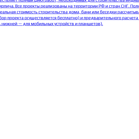
ществляет полный цикл работ, необходимых для строительства инди
пича. Все проекты реализованы на территории РФ и стран СНГ. Полн
еальная стоимость строительства дома, бани или беседки рассчитыв
бор проекта осуществляется бесплатно) и предварительного расчета
в нижней — для мобильных устройств и планшетов).