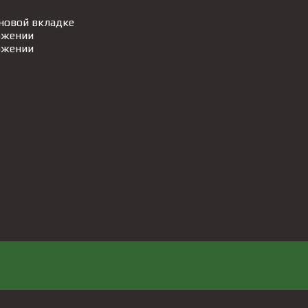
 новой вкладке
ожении
ожении