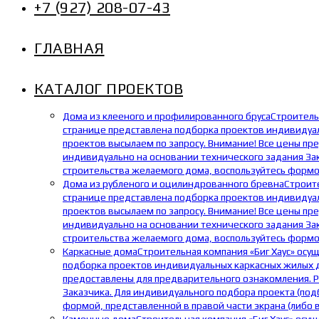
+7 (927) 208-07-43
ГЛАВНАЯ
КАТАЛОГ ПРОЕКТОВ
Дома из клееного и профилированного бруса
Строитель
странице представлена подборка проектов индивидуаль
проектов высылаем по запросу. Внимание! Все цены пр
индивидуально на основании технического задания Зак
строительства желаемого дома, воспользуйтесь формой
Дома из рубленого и оцилиндрованного бревна
Строит
странице представлена подборка проектов индивидуал
проектов высылаем по запросу. Внимание! Все цены пр
индивидуально на основании технического задания Зак
строительства желаемого дома, воспользуйтесь формой
Каркасные дома
Строительная компания «Биг Хаус» осу
подборка проектов индивидуальных каркасных жилых до
предоставлены для предварительного ознакомления. Р
Заказчика. Для индивидуального подбора проекта (под
формой, представленной в правой части экрана (либо 