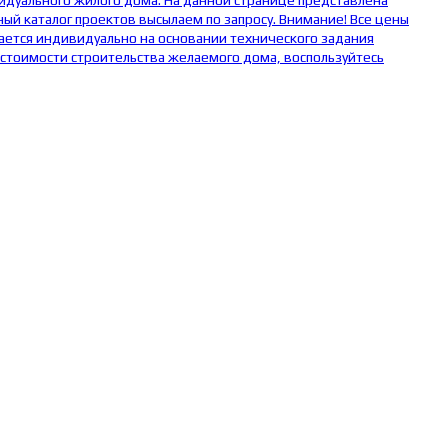
видуального жилого дома. На данной странице представлена
ый каталог проектов высылаем по запросу. Внимание! Все цены
ается индивидуально на основании технического задания
 стоимости строительства желаемого дома, воспользуйтесь