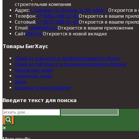
строительная компания
Адрес:
г. Самара, ул. Дачная, д. 28, офис 7
Откроется в
Телефон:
+7 (846) 248-07-43
Откроется в вашем прил
Сотовый:
+7 (927) 208-07-43
Откроется в вашем прил
Email:
info@bh63.ru
Откроется в вашем приложении
Сайт
bh63.ru
Откроется в новой вкладке
Товары БигХаус
Дома из клееного и профилированного бруса
Дома из рубленого и оцилиндрованного бревна
Каркасные дома
Каменные дома
Бани
Беседки и зона барбекю
Введите текст для поиска
More results...