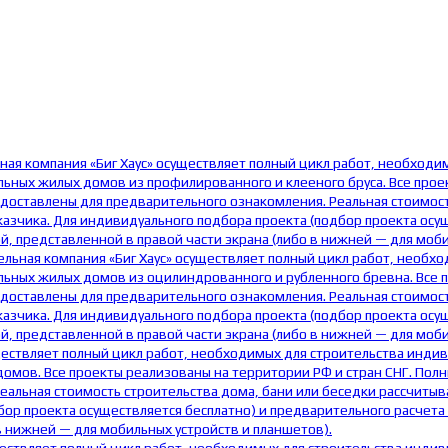
ная компания «Биг Хаус» осуществляет полный цикл работ, необходи
ных жилых домов из профилированного и клееного бруса. Все проек
едоставлены для предварительного ознакомления. Реальная стоимост
азчика. Для индивидуального подбора проекта (подбор проекта осу
, представленной в правой части экрана (либо в нижней — для моби
ельная компания «Биг Хаус» осуществляет полный цикл работ, необх
ьных жилых домов из оцилиндрованного и рубленного бревна. Все пр
едоставлены для предварительного ознакомления. Реальная стоимост
азчика. Для индивидуального подбора проекта (подбор проекта осу
, представленной в правой части экрана (либо в нижней — для моби
ществляет полный цикл работ, необходимых для строительства инди
мов. Все проекты реализованы на территории РФ и стран СНГ. Полны
еальная стоимость строительства дома, бани или беседки рассчитыв
бор проекта осуществляется бесплатно) и предварительного расчета
в нижней — для мобильных устройств и планшетов).