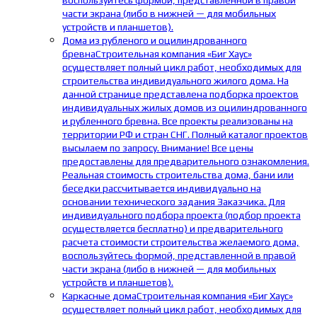
воспользуйтесь формой, представленной в правой
части экрана (либо в нижней — для мобильных
устройств и планшетов).
Дома из рубленого и оцилиндрованного
бревна
Строительная компания «Биг Хаус»
осуществляет полный цикл работ, необходимых для
строительства индивидуального жилого дома. На
данной странице представлена подборка проектов
индивидуальных жилых домов из оцилиндрованного
и рубленного бревна. Все проекты реализованы на
территории РФ и стран СНГ. Полный каталог проектов
высылаем по запросу. Внимание! Все цены
предоставлены для предварительного ознакомления.
Реальная стоимость строительства дома, бани или
беседки рассчитывается индивидуально на
основании технического задания Заказчика. Для
индивидуального подбора проекта (подбор проекта
осуществляется бесплатно) и предварительного
расчета стоимости строительства желаемого дома,
воспользуйтесь формой, представленной в правой
части экрана (либо в нижней — для мобильных
устройств и планшетов).
Каркасные дома
Строительная компания «Биг Хаус»
осуществляет полный цикл работ, необходимых для