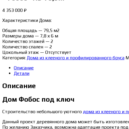
4 353 000
₽
Характеристики Дома:
Общая площадь — 79,5 м2
Размеры дома — 7,8 х 6 м
Количество этажей — 2
Количество спален — 2
Цокольный этаж — Отсутствует
Категория:
Дома из клееного и профилированного бруса
М
Описание
Детали
Описание
Дом Фобос под ключ
Строительство небольшого уютного
дома из клееного и 
Данный проект деревянного дома может быть изготовлен т
По желанию Заказчика, возможна адаптация проекта под 