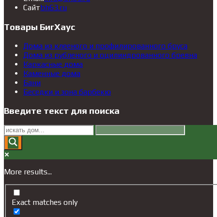
Откроется
в
приложении
вашем
Сайт
bh63.ru
в
вашем
приложении
новой
приложении
Товары БигХаус
вкладке
Дома из клееного и профилированного бруса
Дома из рубленого и оцилиндрованного бревна
Каркасные дома
Каменные дома
Бани
Беседки и зона барбекю
Введите текст для поиска
More results...
Exact matches only