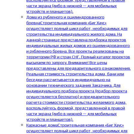
воспользуйтесь формой, представленной в правой
части экрана (либо в нижней — для мобильных
устройств и планшетов).
Дома из рубленого и оцилиндрованного
бревна
Строительная компания «Биг Хаус»
осуществляет полный цикл работ, необходимых для
строительства индивидуального жилого дома. На
данной странице представлена подборка проектов
индивидуальных жилых домов из оцилиндрованного
и рубленного бревна. Все проекты реализованы на
территории РФ и стран СНГ. Полный каталог проектов
высылаем по запросу. Внимание! Все цены
предоставлены для предварительного ознакомления.
Реальная стоимость строительства дома, бани или
беседки рассчитывается индивидуально на
основании технического задания Заказчика. Для
индивидуального подбора проекта (подбор проекта
осуществляется бесплатно) и предварительного
расчета стоимости строительства желаемого дома,
воспользуйтесь формой, представленной в правой
части экрана (либо в нижней — для мобильных
устройств и планшетов).
Каркасные дома
Строительная компания «Биг Хаус»
осуществляет полный цикл работ, необходимых для