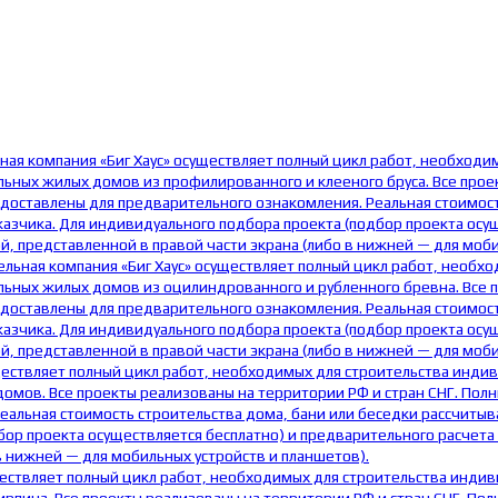
ная компания «Биг Хаус» осуществляет полный цикл работ, необходи
ных жилых домов из профилированного и клееного бруса. Все проек
едоставлены для предварительного ознакомления. Реальная стоимост
азчика. Для индивидуального подбора проекта (подбор проекта осу
, представленной в правой части экрана (либо в нижней — для моби
ельная компания «Биг Хаус» осуществляет полный цикл работ, необх
ьных жилых домов из оцилиндрованного и рубленного бревна. Все пр
едоставлены для предварительного ознакомления. Реальная стоимост
азчика. Для индивидуального подбора проекта (подбор проекта осу
, представленной в правой части экрана (либо в нижней — для моби
ществляет полный цикл работ, необходимых для строительства инди
мов. Все проекты реализованы на территории РФ и стран СНГ. Полны
еальная стоимость строительства дома, бани или беседки рассчитыв
бор проекта осуществляется бесплатно) и предварительного расчета
в нижней — для мобильных устройств и планшетов).
ществляет полный цикл работ, необходимых для строительства инди