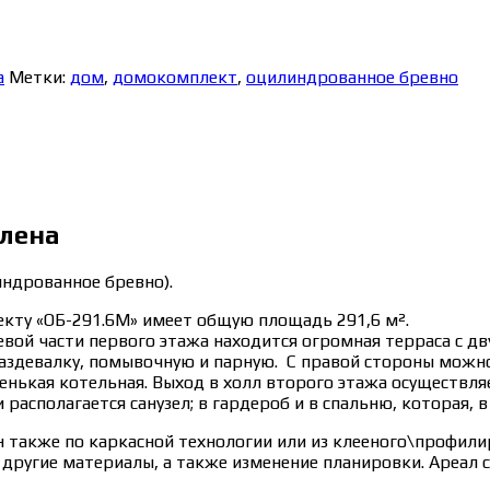
а
Метки:
дом
,
домокомплект
,
оцилиндрованное бревно
лена
ндрованное бревно).
кту «ОБ-291.6M» имеет общую площадь 291,6 м².
евой части первого этажа находится огромная терраса с д
раздевалку, помывочную и парную. С правой стороны можн
енькая котельная. Выход в холл второго этажа осуществля
располагается санузел; в гардероб и в спальню, которая, 
также по каркасной технологии или из клееного\профилир
другие материалы, а также изменение планировки. Ареал 