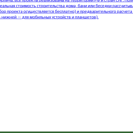
пича. Все проекты реализованы на территории РФ и стран СНГ. Полн
еальная стоимость строительства дома, бани или беседки рассчитыв
бор проекта осуществляется бесплатно) и предварительного расчета
в нижней — для мобильных устройств и планшетов).