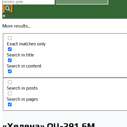
ПОИСК
ПО
More results...
ВЕБ-
Exact matches only
САЙТУ
Search in title
Search in content
Search in posts
Search in pages
«Хелена» ОЦ-291,6М