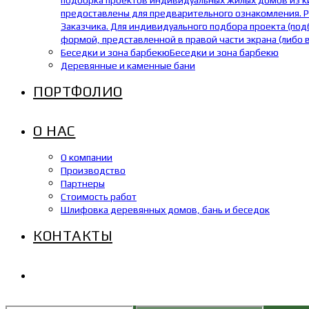
подборка проектов индивидуальных жилых домов из кир
предоставлены для предварительного ознакомления. Р
Заказчика. Для индивидуального подбора проекта (под
формой, представленной в правой части экрана (либо 
Беседки и зона барбекю
Беседки и зона барбекю
Деревянные и каменные бани
ПОРТФОЛИО
О НАС
О компании
Производство
Партнеры
Стоимость работ
Шлифовка деревянных домов, бань и беседок
КОНТАКТЫ
ПЕРЕКЛЮЧИТЬ