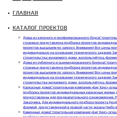
ГЛАВНАЯ
КАТАЛОГ ПРОЕКТОВ
Дома из клееного и профилированного бруса
Строитель
странице представлена подборка проектов индивидуаль
проектов высылаем по запросу. Внимание! Все цены пр
индивидуально на основании технического задания Зак
строительства желаемого дома, воспользуйтесь формой
Дома из рубленого и оцилиндрованного бревна
Строит
странице представлена подборка проектов индивидуал
проектов высылаем по запросу. Внимание! Все цены пр
индивидуально на основании технического задания Зак
строительства желаемого дома, воспользуйтесь формой
Каркасные дома
Строительная компания «Биг Хаус» осу
подборка проектов индивидуальных каркасных жилых до
предоставлены для предварительного ознакомления. Р
Заказчика. Для индивидуального подбора проекта (под
формой, представленной в правой части экрана (либо 
Каменные дома
Строительная компания «Биг Хаус» осу