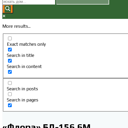
ПОИСК
ПО
More results...
ВЕБ-
Exact matches only
САЙТУ
Search in title
Search in content
Search in posts
Search in pages
«Флора» БД-156,6М