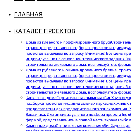
ГЛАВНАЯ
КАТАЛОГ ПРОЕКТОВ
Дома из клееного и профилированного бруса
Строитель
странице представлена подборка проектов индивидуаль
проектов высылаем по запросу. Внимание! Все цены пр
индивидуально на основании технического задания Зак
строительства желаемого дома, воспользуйтесь формой
Дома из рубленого и оцилиндрованного бревна
Строит
странице представлена подборка проектов индивидуал
проектов высылаем по запросу. Внимание! Все цены пр
индивидуально на основании технического задания Зак
строительства желаемого дома, воспользуйтесь формой
Каркасные дома
Строительная компания «Биг Хаус» осу
подборка проектов индивидуальных каркасных жилых до
предоставлены для предварительного ознакомления. Р
Заказчика. Для индивидуального подбора проекта (под
формой, представленной в правой части экрана (либо 
Каменные дома
Строительная компания «Биг Хаус» осу