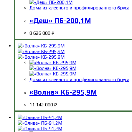
Дома из клееного и профилированного бруса
«Деш» ПБ-200,1М
8 626 000
₽
Дома из клееного и профилированного бруса
«Волна» КБ-295,9М
11 142 000
₽