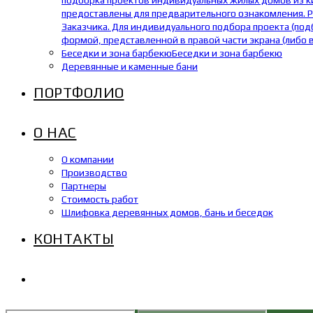
подборка проектов индивидуальных жилых домов из кир
предоставлены для предварительного ознакомления. Р
Заказчика. Для индивидуального подбора проекта (под
формой, представленной в правой части экрана (либо 
Беседки и зона барбекю
Беседки и зона барбекю
Деревянные и каменные бани
ПОРТФОЛИО
О НАС
О компании
Производство
Партнеры
Стоимость работ
Шлифовка деревянных домов, бань и беседок
КОНТАКТЫ
ПЕРЕКЛЮЧИТЬ