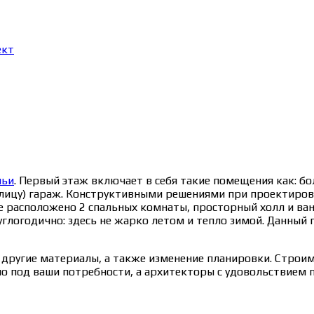
ект
мьи
. Первый этаж включает в себя такие помещения как: бо
з улицу) гараж. Конструктивными решениями при проектиро
е расположено 2 спальных комнаты, просторный холл и ван
логодично: здесь не жарко летом и тепло зимой. Данный п
ругие материалы, а также изменение планировки. Строим в
 под ваши потребности, а архитекторы с удовольствием п