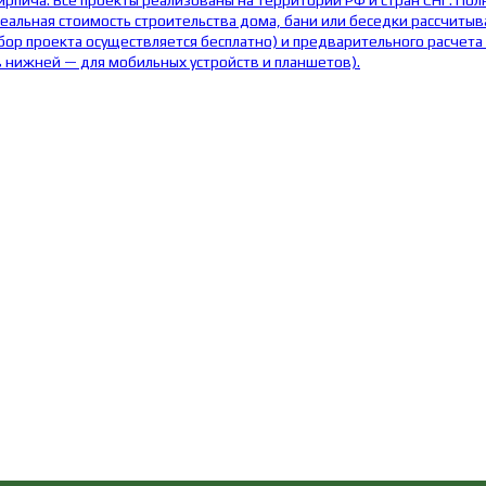
пича. Все проекты реализованы на территории РФ и стран СНГ. Полн
еальная стоимость строительства дома, бани или беседки рассчитыв
бор проекта осуществляется бесплатно) и предварительного расчета
в нижней — для мобильных устройств и планшетов).