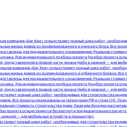
ная компания «Биг Хаус» осуществляет полный цикл работ, необходи
ных жилых домов из профилированного и клееного бруса. Все проек
едоставлены для предварительного ознакомления. Реальная стоимост
азчика. Для индивидуального подбора проекта (подбор проекта осу
, представленной в правой части экрана (либо в нижней — для моби
ельная компания «Биг Хаус» осуществляет полный цикл работ, необх
ьных жилых домов из оцилиндрованного и рубленного бревна. Все пр
едоставлены для предварительного ознакомления. Реальная стоимост
азчика. Для индивидуального подбора проекта (подбор проекта осу
, представленной в правой части экрана (либо в нижней — для моби
ществляет полный цикл работ, необходимых для строительства инди
мов. Все проекты реализованы на территории РФ и стран СНГ. Полны
еальная стоимость строительства дома, бани или беседки рассчитыв
бор проекта осуществляется бесплатно) и предварительного расчета
в нижней — для мобильных устройств и планшетов).
ществляет полный цикл работ, необходимых для строительства инди