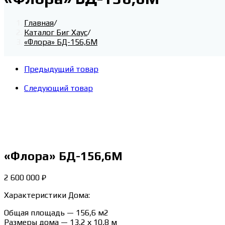
Главная
/
Каталог Биг Хаус
/
«Флора» БД-156,6М
Предыдущий товар
Следующий товар
«Флора» БД-156,6М
2 600 000
₽
Характеристики Дома:
Общая площадь — 156,6 м2
Размеры дома — 13,2 х 10,8 м