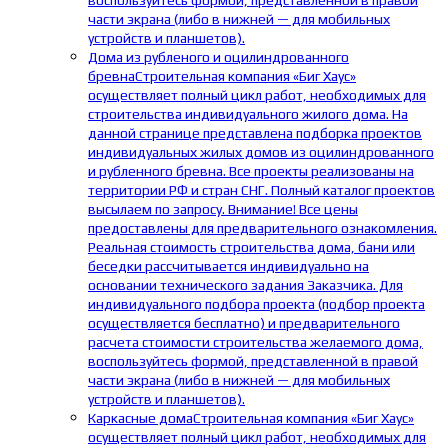
воспользуйтесь формой, представленной в правой
части экрана (либо в нижней — для мобильных
устройств и планшетов).
Дома из рубленого и оцилиндрованного
бревна
Строительная компания «Биг Хаус»
осуществляет полный цикл работ, необходимых для
строительства индивидуального жилого дома. На
данной странице представлена подборка проектов
индивидуальных жилых домов из оцилиндрованного
и рубленного бревна. Все проекты реализованы на
территории РФ и стран СНГ. Полный каталог проектов
высылаем по запросу. Внимание! Все цены
предоставлены для предварительного ознакомления.
Реальная стоимость строительства дома, бани или
беседки рассчитывается индивидуально на
основании технического задания Заказчика. Для
индивидуального подбора проекта (подбор проекта
осуществляется бесплатно) и предварительного
расчета стоимости строительства желаемого дома,
воспользуйтесь формой, представленной в правой
части экрана (либо в нижней — для мобильных
устройств и планшетов).
Каркасные дома
Строительная компания «Биг Хаус»
осуществляет полный цикл работ, необходимых для