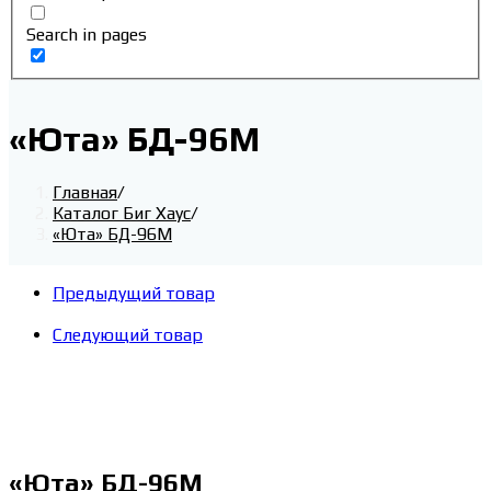
Search in pages
«Юта» БД-96М
Главная
/
Каталог Биг Хаус
/
«Юта» БД-96М
Предыдущий товар
Следующий товар
«Юта» БД-96М