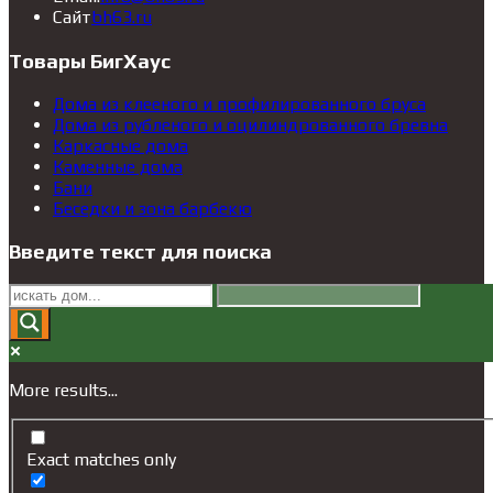
Откроется
в
приложении
вашем
Сайт
bh63.ru
в
вашем
приложении
новой
приложении
Товары БигХаус
вкладке
Дома из клееного и профилированного бруса
Дома из рубленого и оцилиндрованного бревна
Каркасные дома
Каменные дома
Бани
Беседки и зона барбекю
Введите текст для поиска
More results...
Exact matches only