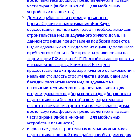
воспользуйтесь формой, представленной в правой
части экрана (либо в нижней — для мобильных
устройств и планшетов).
Дома из рубленого и оцилиндрованного
бревна
Строительная компания «Биг Хаус»
осуществляет полный цикл работ, необходимых для
строительства индивидуального жилого дома. На
данной странице представлена подборка проектов
индивидуальных жилых домов из оцилиндрованного
и рубленного бревна. Все проекты реализованы на
территории РФ и стран СНГ. Полный каталог проектов
высылаем по запросу. Внимание! Все цены
предоставлены для предварительного ознакомления.
Реальная стоимость строительства дома, бани или
беседки рассчитывается индивидуально на
основании технического задания Заказчика. Для
индивидуального подбора проекта (подбор проекта
осуществляется бесплатно) и предварительного
расчета стоимости строительства желаемого дома,
воспользуйтесь формой, представленной в правой
части экрана (либо в нижней — для мобильных
устройств и планшетов).
Каркасные дома
Строительная компания «Биг Хаус»
осуществляет полный цикл работ, необходимых для