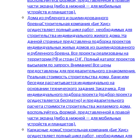
воспользуйтесь формой, представленной в правой
части экрана (либо в нижней — для мобильных
устройств и планшетов).
Дома из рубленого и оцилиндрованного
бревна
Строительная компания «Биг Хаус»
осуществляет полный цикл работ, необходимых для
строительства индивидуального жилого дома. На
данной странице представлена подборка проектов
индивидуальных жилых домов из оцилиндрованного
и рубленного бревна. Все проекты реализованы на
территории РФ и стран СНГ. Полный каталог проектов
высылаем по запросу. Внимание! Все цены
предоставлены для предварительного ознакомления.
Реальная стоимость строительства дома, бани или
беседки рассчитывается индивидуально на
основании технического задания Заказчика. Для
индивидуального подбора проекта (подбор проекта
осуществляется бесплатно) и предварительного
расчета стоимости строительства желаемого дома,
воспользуйтесь формой, представленной в правой
части экрана (либо в нижней — для мобильных
устройств и планшетов).
Каркасные дома
Строительная компания «Биг Хаус»
осуществляет полный цикл работ, необходимых для