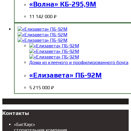
«Волна» КБ-295,9М
11 142 000
₽
Дома из клееного и профилированного бруса
«Елизавета» ПБ-92М
5 215 000
₽
Контакты
«БигХаус»
строительная компания