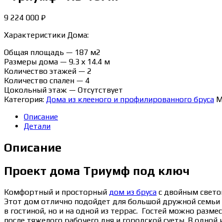
9 224 000
₽
Характеристики Дома:
Общая площадь — 187 м2
Размеры дома — 9.3 х 14.4 м
Количество этажей — 2
Количество спален — 4
Цокольный этаж — Отсутствует
Категория:
Дома из клееного и профилированного бруса
М
Описание
Детали
Описание
Проект дома Триумф под ключ
Комфортный и просторный
дом из бруса
с двойным светом
Этот дом отлично подойдет для большой дружной семьи 
в гостиной, но и на одной из террас. Гостей можно разм
после тяжелого рабочего дня и городской суеты. В одной