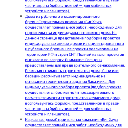
воспользуйтесь формой, представленной в правой
части экрана (либо в нижней — для мобильных
устройств и планшетов).
Дома из рубленого и оцилиндрованного
бревна
Строительная компания «Биг Хаус»
осуществляет полный цикл работ, необходимых для
строительства индивидуального жилого дома. На
данной странице представлена подборка проектов
индивидуальных жилых домов из оцилиндрованного
и рубленного бревна. Все проекты реализованы на
территории РФ и стран СНГ. Полный каталог проектов
высылаем по запросу. Внимание! Все цены
предоставлены для предварительного ознакомления.
Реальная стоимость строительства дома, бани или
беседки рассчитывается индивидуально на
основании технического задания Заказчика. Для
индивидуального подбора проекта (подбор проекта
осуществляется бесплатно) и предварительного
расчета стоимости строительства желаемого дома,
воспользуйтесь формой, представленной в правой
части экрана (либо в нижней — для мобильных
устройств и планшетов).
Каркасные дома
Строительная компания «Биг Хаус»
осуществляет полный цикл работ, необходимых для