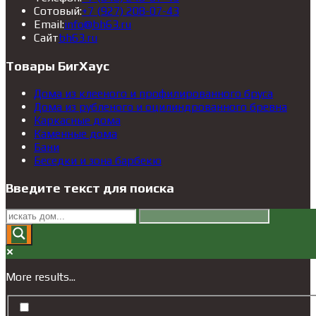
в
Откроется
новой
Сотовый:
+7 (927) 208-07-43
Откроется
вашем
в
вкладке
Email:
info@bh63.ru
Откроется
в
приложении
вашем
Сайт
bh63.ru
в
вашем
приложении
новой
приложении
Товары БигХаус
вкладке
Дома из клееного и профилированного бруса
Дома из рубленого и оцилиндрованного бревна
Каркасные дома
Каменные дома
Бани
Беседки и зона барбекю
Введите текст для поиска
More results...