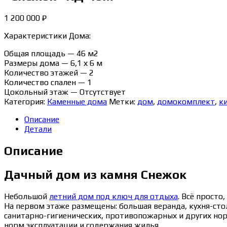
1 200 000
₽
Характеристики Дома:
Общая площадь — 46 м2
Размеры дома — 6,1 х 6 м
Количество этажей — 2
Количество спален — 1
Цокольный этаж — Отсутствует
Категория:
Каменные дома
Метки:
дом
,
домокомплект
,
к
Описание
Детали
Описание
Дачный дом из камня Снежок
Небольшой
летний дом под ключ для отдыха
. Всё просто
На первом этаже размещены: большая веранда, кухня-сто
санитарно-гигиенических, противопожарных и других но
норм эксплуатации и содержания жилья.