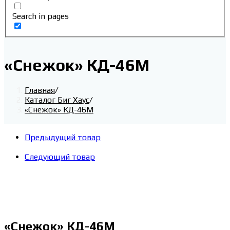
Search in pages
«Снежок» КД-46М
Главная
/
Каталог Биг Хаус
/
«Снежок» КД-46М
Предыдущий товар
Следующий товар
«Снежок» КД-46М