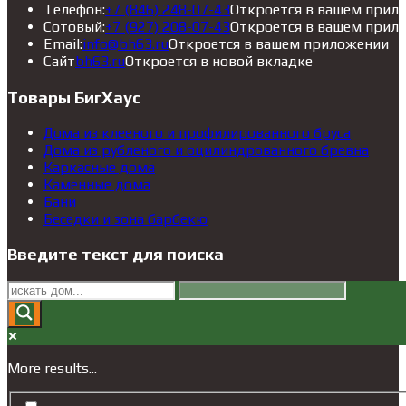
Телефон:
+7 (846) 248-07-43
Откроется в вашем прил
Сотовый:
+7 (927) 208-07-43
Откроется в вашем прил
Email:
info@bh63.ru
Откроется в вашем приложении
Сайт
bh63.ru
Откроется в новой вкладке
Товары БигХаус
Дома из клееного и профилированного бруса
Дома из рубленого и оцилиндрованного бревна
Каркасные дома
Каменные дома
Бани
Беседки и зона барбекю
Введите текст для поиска
More results...