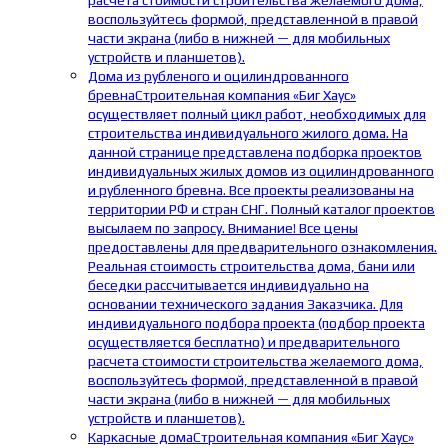
расчета стоимости строительства желаемого дома,
воспользуйтесь формой, представленной в правой
части экрана (либо в нижней — для мобильных
устройств и планшетов).
Дома из рубленого и оцилиндрованного
бревна
Строительная компания «Биг Хаус»
осуществляет полный цикл работ, необходимых для
строительства индивидуального жилого дома. На
данной странице представлена подборка проектов
индивидуальных жилых домов из оцилиндрованного
и рубленного бревна. Все проекты реализованы на
территории РФ и стран СНГ. Полный каталог проектов
высылаем по запросу. Внимание! Все цены
предоставлены для предварительного ознакомления.
Реальная стоимость строительства дома, бани или
беседки рассчитывается индивидуально на
основании технического задания Заказчика. Для
индивидуального подбора проекта (подбор проекта
осуществляется бесплатно) и предварительного
расчета стоимости строительства желаемого дома,
воспользуйтесь формой, представленной в правой
части экрана (либо в нижней — для мобильных
устройств и планшетов).
Каркасные дома
Строительная компания «Биг Хаус»