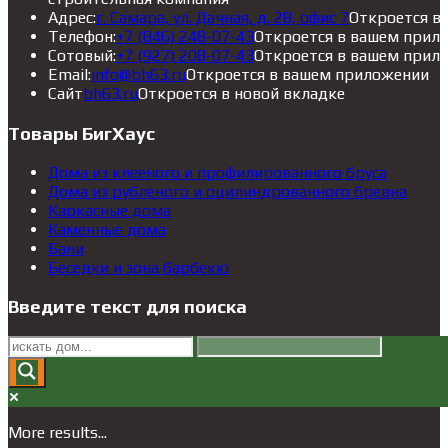
Адрес:
г. Самара, ул. Дачная, д. 28, офис 7
Откроется в
Телефон:
+7 (846) 248-07-43
Откроется в вашем прил
Сотовый:
+7 (927) 208-07-43
Откроется в вашем прил
Email:
info@bh63.ru
Откроется в вашем приложении
Сайт
bh63.ru
Откроется в новой вкладке
Товары БигХаус
Дома из клееного и профилированного бруса
Дома из рубленого и оцилиндрованного бревна
Каркасные дома
Каменные дома
Бани
Беседки и зона барбекю
Введите текст для поиска
More results...