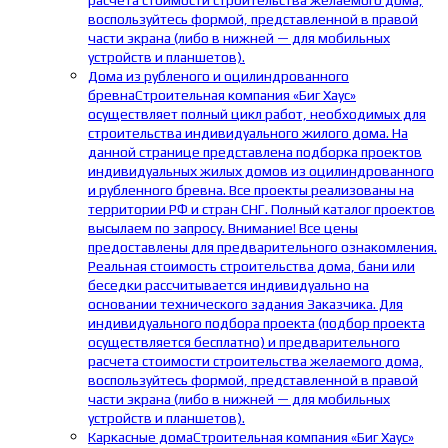
расчета стоимости строительства желаемого дома,
воспользуйтесь формой, представленной в правой
части экрана (либо в нижней — для мобильных
устройств и планшетов).
Дома из рубленого и оцилиндрованного
бревна
Строительная компания «Биг Хаус»
осуществляет полный цикл работ, необходимых для
строительства индивидуального жилого дома. На
данной странице представлена подборка проектов
индивидуальных жилых домов из оцилиндрованного
и рубленного бревна. Все проекты реализованы на
территории РФ и стран СНГ. Полный каталог проектов
высылаем по запросу. Внимание! Все цены
предоставлены для предварительного ознакомления.
Реальная стоимость строительства дома, бани или
беседки рассчитывается индивидуально на
основании технического задания Заказчика. Для
индивидуального подбора проекта (подбор проекта
осуществляется бесплатно) и предварительного
расчета стоимости строительства желаемого дома,
воспользуйтесь формой, представленной в правой
части экрана (либо в нижней — для мобильных
устройств и планшетов).
Каркасные дома
Строительная компания «Биг Хаус»