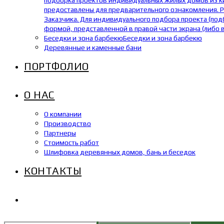
подборка проектов индивидуальных жилых домов из кир
предоставлены для предварительного ознакомления. Р
Заказчика. Для индивидуального подбора проекта (под
формой, представленной в правой части экрана (либо 
Беседки и зона барбекю
Беседки и зона барбекю
Деревянные и каменные бани
ПОРТФОЛИО
О НАС
О компании
Производство
Партнеры
Стоимость работ
Шлифовка деревянных домов, бань и беседок
КОНТАКТЫ
ПЕРЕКЛЮЧИТЬ