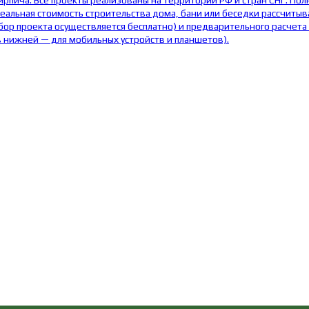
пича. Все проекты реализованы на территории РФ и стран СНГ. Полн
еальная стоимость строительства дома, бани или беседки рассчитыв
бор проекта осуществляется бесплатно) и предварительного расчета
в нижней — для мобильных устройств и планшетов).