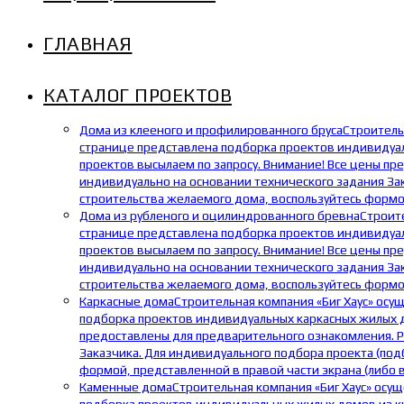
ГЛАВНАЯ
КАТАЛОГ ПРОЕКТОВ
Дома из клееного и профилированного бруса
Строитель
странице представлена подборка проектов индивидуаль
проектов высылаем по запросу. Внимание! Все цены пр
индивидуально на основании технического задания Зак
строительства желаемого дома, воспользуйтесь формой
Дома из рубленого и оцилиндрованного бревна
Строит
странице представлена подборка проектов индивидуал
проектов высылаем по запросу. Внимание! Все цены пр
индивидуально на основании технического задания Зак
строительства желаемого дома, воспользуйтесь формой
Каркасные дома
Строительная компания «Биг Хаус» осу
подборка проектов индивидуальных каркасных жилых до
предоставлены для предварительного ознакомления. Р
Заказчика. Для индивидуального подбора проекта (под
формой, представленной в правой части экрана (либо 
Каменные дома
Строительная компания «Биг Хаус» осу