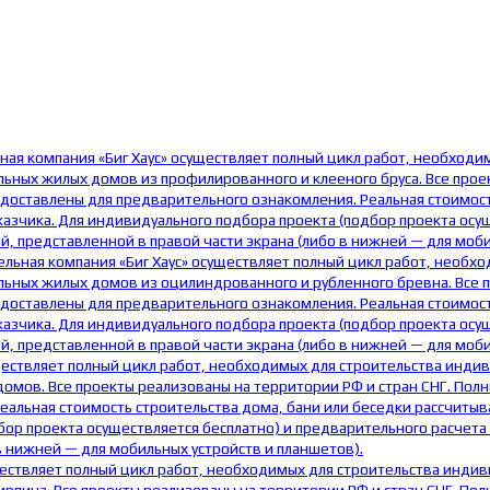
ная компания «Биг Хаус» осуществляет полный цикл работ, необходи
ных жилых домов из профилированного и клееного бруса. Все проек
едоставлены для предварительного ознакомления. Реальная стоимост
азчика. Для индивидуального подбора проекта (подбор проекта осу
, представленной в правой части экрана (либо в нижней — для моби
ельная компания «Биг Хаус» осуществляет полный цикл работ, необх
ьных жилых домов из оцилиндрованного и рубленного бревна. Все пр
едоставлены для предварительного ознакомления. Реальная стоимост
азчика. Для индивидуального подбора проекта (подбор проекта осу
, представленной в правой части экрана (либо в нижней — для моби
ществляет полный цикл работ, необходимых для строительства инди
мов. Все проекты реализованы на территории РФ и стран СНГ. Полны
еальная стоимость строительства дома, бани или беседки рассчитыв
бор проекта осуществляется бесплатно) и предварительного расчета
в нижней — для мобильных устройств и планшетов).
ществляет полный цикл работ, необходимых для строительства инди