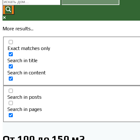
ПОИСК
ПО
More results...
ВЕБ-
Exact matches only
САЙТУ
Search in title
Search in content
Search in posts
Search in pages
От 100 до 150 м2