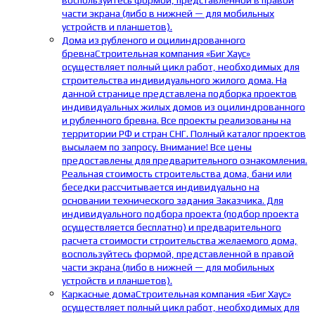
воспользуйтесь формой, представленной в правой
части экрана (либо в нижней — для мобильных
устройств и планшетов).
Дома из рубленого и оцилиндрованного
бревна
Строительная компания «Биг Хаус»
осуществляет полный цикл работ, необходимых для
строительства индивидуального жилого дома. На
данной странице представлена подборка проектов
индивидуальных жилых домов из оцилиндрованного
и рубленного бревна. Все проекты реализованы на
территории РФ и стран СНГ. Полный каталог проектов
высылаем по запросу. Внимание! Все цены
предоставлены для предварительного ознакомления.
Реальная стоимость строительства дома, бани или
беседки рассчитывается индивидуально на
основании технического задания Заказчика. Для
индивидуального подбора проекта (подбор проекта
осуществляется бесплатно) и предварительного
расчета стоимости строительства желаемого дома,
воспользуйтесь формой, представленной в правой
части экрана (либо в нижней — для мобильных
устройств и планшетов).
Каркасные дома
Строительная компания «Биг Хаус»
осуществляет полный цикл работ, необходимых для