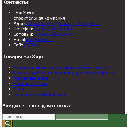
Контакты
«БигХаус»
строительная компания
Откроется
Адрес:
г. Самара, ул. Дачная, д. 28, офис 7
Откроется
в
Телефон:
+7 (846) 248-07-43
в
Откроется
новой
Сотовый:
+7 (927) 208-07-43
Откроется
вашем
в
вкладке
Email:
info@bh63.ru
Откроется
в
приложении
вашем
Сайт
bh63.ru
в
вашем
приложении
новой
приложении
Товары БигХаус
вкладке
Дома из клееного и профилированного бруса
Дома из рубленого и оцилиндрованного бревна
Каркасные дома
Каменные дома
Бани
Беседки и зона барбекю
Введите текст для поиска